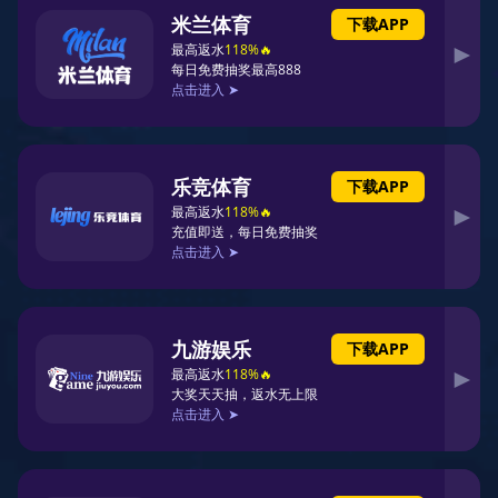
首页
/
体育头条
/ 正文