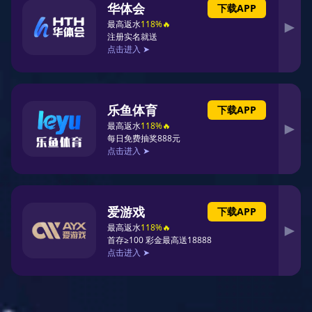
2026-06-19 13:24
29 次阅读
梦之队与阿根廷的巅峰对决全程回顾精彩
瞬间与战术分析
在足球的世界中，梦之队与阿根廷国家队的对决无疑
是最为令人期待和激动的赛事之一。两支球队都拥有
深厚的历史底蕴和众多顶级球星，曾在多个重要比赛
中交锋。这篇文章将从四个方面回顾这场巅峰对决中
的精彩瞬间与战术分析。首先，我们将探讨两队的历
史背景及其对抗的渊源；其次，将详细分析比赛过程
中的关键时刻，包括进球、扑救等亮点；接着，我们