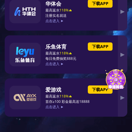
常见风险威胁
暴力破解尝试
账户冒用登录
中间人劫持
数据泄露与滥用
非法脚本注入
AG九游会官网防护体系
高强度密码加密机制
实时设备监测与IP识别
HTTPS + TLS 1.3 加密协议
行为日志审计 + 异常告警
XSS/SQL注入防护规则引擎