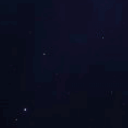
热门推荐
国际米兰迎战顿涅茨矿工
王者荣耀战术
争夺欧战
团队区域防
2026-06-28
2026-05-31