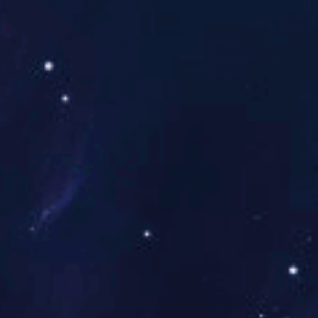
滑板队为何能够取得如此佳绩，并探讨其背后的
1、训练与准备的重要性
武汉滑板队在比赛前进行了系统化的训练，这为
教练团队根据每位选手的特点制定个性化训练计
进步。此外，针对比赛项目中的关键难点，队员
赛中能顺利应对各种挑战。
除了常规的技术训练，武汉滑板队还注重心理素
往往决定着运动员的发挥。因此，他们邀请心理
帮助选手保持冷静和自信。这一策略显然收到了
最佳水平。
此外，武汉滑板队还积极参与国内外多项赛事，
格的比赛，不仅提高了他们面对压力时的应变能
多样的参赛经历，为他们此次取得优异成绩提供