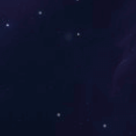
上一篇：
DOTA2意识排行榜揭晓EDG强势登顶…