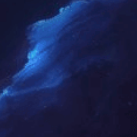
队协作的重要性。在日常训练中，他们鼓励
的氛围不仅增强了团队凝聚力，也让每位成
。
清楚自己的角色和任务。当某位选手遇到困
好的互动关系提升了整体士气，使得每个人
定期组织团建活动，加强成员间的人际关
感上的联结，让整个团队如同一个家庭般温
困难。