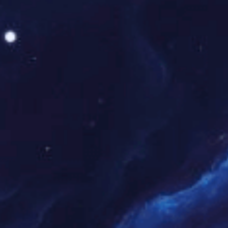
3、团队协作的重要性
虽然滑板是一项个人项目，但武汉滑板队强调团
彼此分享心得体会，相互帮助，共同进步。这样
员都能更多地展现自我，在相互借鉴中获得灵感
此外，在比赛期间，全队紧密配合，每位成员都
难时，其余成员会给予及时支持和鼓励。这种良
都能最大限度地释放潜能，共同迎接挑战。
这种团队精神也得到了教练组的大力倡导。他们
系，让大家不仅是合作伙伴，更是朋友。这种情
暖，因此在关键时刻更容易团结一致，共同克服
4、未来发展潜力