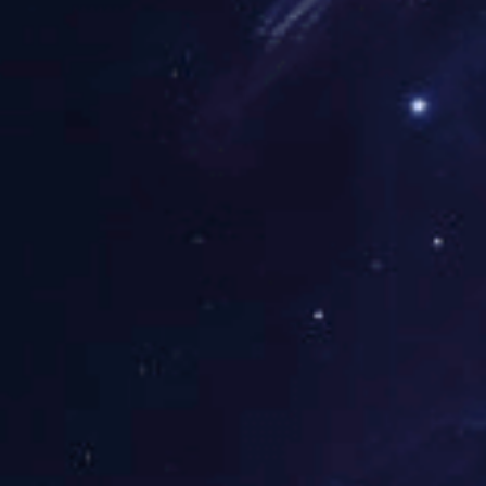
武汉滑板队在滑板比赛中创
下新高，经验排名显著提升
引发关注