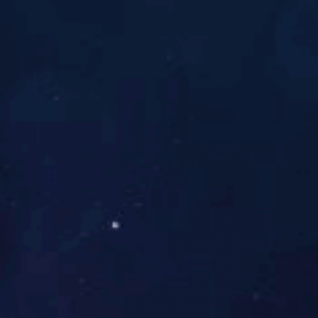
深层次原因及影响。
他们在赛场上的优异表现打下了坚实基础。
划，使得每位成员都能在自己的强项上不断
们进行了反复的模拟演练，以确保在正式比
质的培养。在激烈竞争的环境中，心理状态
专家进行指导，通过冥想、放松训练等方式
良好的效果，让选手们能够在比赛中发挥出
通过实战检验自身实力。参加不同层次和风
力，也增强了团队之间的默契感。这种丰富
了宝贵支持。