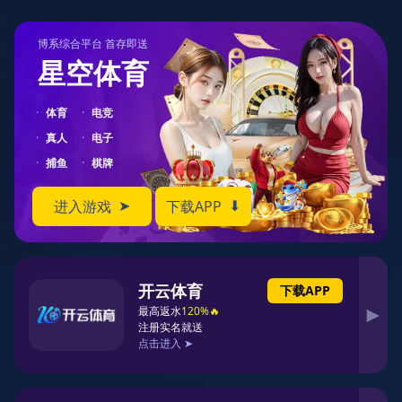
立即注册
AG九游会
官网 · 权威
体育数据平台
AG九游会 OFFICIAL WEBSITE
自2022年创立以来，
AG九游会
致力于为用户提供包括
NBA、英超、欧洲杯、LPL在内的热门赛事直播与数据
服务，广受用户信赖。
立即下载AG九游会APP