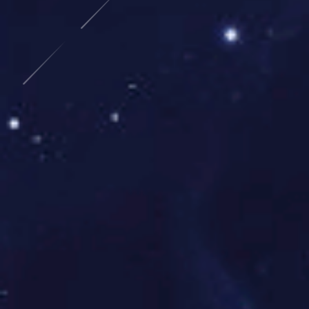
捷性。
其次，团队配合至关重要。每名球员都应该清楚自己
在整体架构中的角色与任务。例如，在进行高位逼抢
时，需要前锋、中场以及后卫之间形成默契，通过相
互支持和补位来封堵对方传球路线。这种紧密合作能
够极大地提升防守效率，让对手很难找到突破口。
最后，有效沟通也是实现这项战略的重要因素。教练
可以通过赛前会议制定详细计划，而球员之间则要保
持即时互动。在比赛过程中，不断的信息交流有助于
及时调整位置，为整个团队提供更好的支持，实现真
正意义上的“整体”作战。
3、实战案例分析