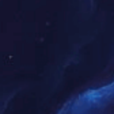
为了更好地理解武汉足球队如何运用整体压制战术，
我们可以参考几场关键比赛。在某场与强敌交锋中，
武汉队采取了高位逼抢策略，通过迅速收缩防线迫使
对方后卫出现失误，并成功抓住机会打入首粒进球。
这一实例充分展示了该策略在实际比赛中的有效性。
此外，在另一场赛事中，当面对技艺娴熟且擅长控球
的对手时，武汉队依然坚持以压力为导向，全力施加
防守力度。他们通过精确控制距离与角度，大幅降低
了对方传递速度，使得对手无法顺利展开进攻，从而
获得了主动权。这一切都表明，只要执行得当，该战
略便能发挥显著效果。
当然，在实施过程中也会面临一些挑战，例如若未能
及时回收阵型或过于激进导致空档被利用。因此，在