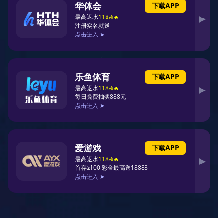
2026-06-29 13:41
34 次阅读
武汉足球队整体压制战术解析与实战应用
探讨
本文将围绕武汉足球队的整体压制战术进行深入解析
与实战应用探讨。首先，文章将介绍整体压制战术的
基本概念以及其在现代足球中的重要性；其次，分析
武汉足球队在实施这一战术时所需具备的人员素质和
战术配合；然后，结合具体比赛案例来展示该战术在
实战中的应用效果；最后，总结武汉足球队如何通过
整体压制战术取得竞争优势，并展望未来的发展方