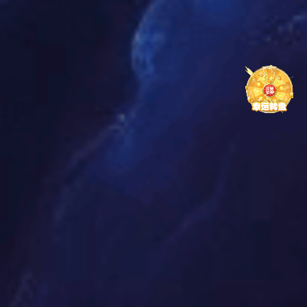
实际操作中，需要根据场上局势随时调整策略，以确
保球队始终处于最佳状态。这种灵活应变能力，是实
现成功的重要保障。
4、未来发展方向探讨
展望未来，武汉足球队仍需不断优化其整体压制战
术。一方面，应继续加强基础训练，提高球员综合素
质，包括体能、技术及心理承受能力等。这些都是保
证整个团队稳定发挥的重要因素。同时，可以引入新
科技辅助训练，如视频分析系统，让教练更全面地评
估每名球员表现，从而制定更加科学合理的发展计
划。
另一方面，加强年轻人才培养也是未来发展的重点所
在。在青训体系建设上，应注重培养适应现代化打法