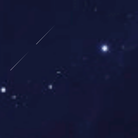
达到最佳效果。例如，在面对强控型阵容时，他们可
能会优先选择一些具有高机动性的英雄，以减少被控
制时间，并增加反击机会。
此外，RNG也善于利用小范围内流行趋势，不断更新
他们的英雄池。在职业联赛期间，他们会密切关注其
他战队使用的新兴套路，并进行适度尝试。这种开放
心态使他们能够适应游戏环境变化，保持竞争力。同
时，他们也会针对特定对手准备“克制”型阵容，通过
出奇制胜来获得优势。
值得一提的是，RNG还非常重视辅助角色的选取。他
们常常选择那些具备强大控制技能或增益效果的辅助
英雄，为核心输出提供强有力支持。不仅如此，这些
辅助角色还能有效地保护后排输出，自然提升了整个