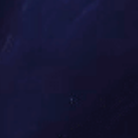
更倾向于保守布局，以减少被秒杀风险；而当面对缺
乏足够输出或控场能力时，则会加大进攻力度，以追
求快速获胜。
除了针对具体对手外，RNG还善于从失败中总结经验
教训。当某场比赛出现问题后，他们及时回顾录像分
析原因，并结合实际情况制定改进方案。这种自我反
省精神让他们始终保持进步，不断优化自身操作与配
合方式，从而提高整体实力，实现持续成长。
此外，在临场指挥方面，高水平教练组也是支撑他们
成功的一部分。在关键局面下，由教练提供有效建
议，可以帮助选手理清思路，把握当下形势，使得团
队决策更加科学合理。而这种快速反馈机制进一步提
高了整个团队对于复杂局面的处理能力，为未来发展