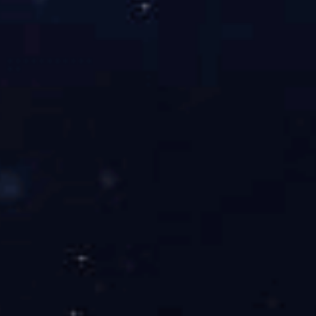
西安乒乓球队在冠军
张军回首乒乓球辉煌
足
赛中的心理素
岁月与成长历
小
2026-07-21
2026-06-09
2
推荐网站
联系我们
地址
support@bangpuco.com