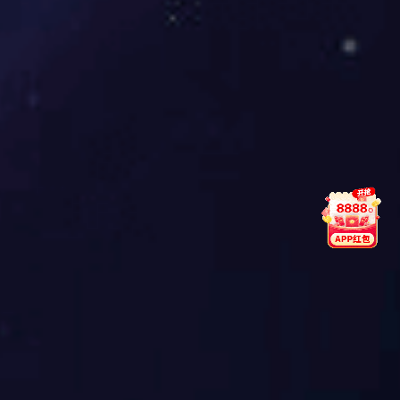
奠定坚实基础。
总结：
DOTA2作为一款高度依赖战略与合作意识的新兴竞技
项目，其魅力所在正是源自各个环节之间精妙平衡所
带来的乐趣。而作为顶尖战队之一，RNG无疑为这一
领域树立了标杆。他们凭借严谨细致且灵活多样化的
方法论，让我们看到了何谓真正意义上的“掌控全
局”。
总之，无论是在配置上还是执行上，每一个细节皆显
露出其成熟运作模式背后的深邃理念。而这些宝贵经
验不仅丰富了DOTA2赛事文化，同时也为广大玩家提
供了学习借鉴的平台，相信未来随着更多优秀人才加