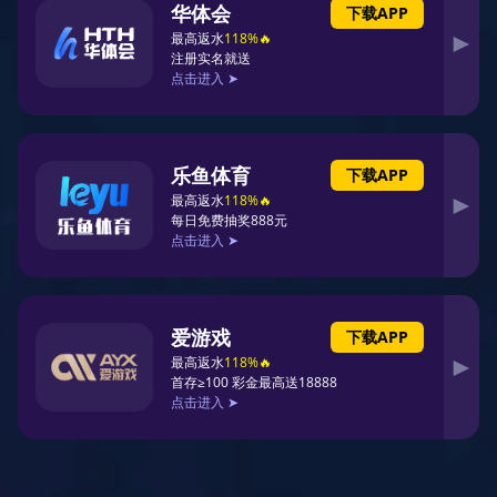
2026-06-29 13:41
37 次阅读
DOTA2战术解析：深入探讨RNG战队的控
制与战略布局
本文将深入探讨DOTA2战队RNG在比赛中的战术控制
与战略布局，分析其在不同阶段的表现和决策。首
先，我们将概述RNG的整体战术风格，包括团队配
合、英雄选择以及对局节奏的把控。接着，重点讨论
其在早期、中期和后期的战略调整与执行，展示如何
通过精准的控制和合理的资源分配来赢得比赛。此
外，还将分析RNG在比赛中面对不同对手时所采取的