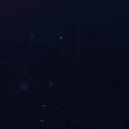
队在选拔赛中
全球足球明星大盘点各国
西藏能否
代表性球
球队 地域
2026-08-08
2026-07
联系我们
地址
support@bangpuco.com
游