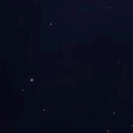
深入分析西安乒乓球队快
广州羽毛球
攻战术的
以96分稳
2026-07-04
2026-07-17
推荐网站