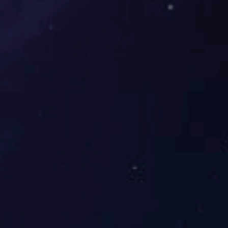
未来，我们期待北京羽毛球队能够持续推进自身
毛球事业贡献更多力量。同时，也希望这一壮举
同享受体育带来的乐趣与成长。