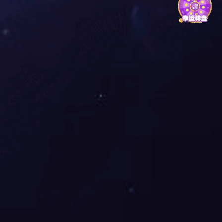
注，提高公众对于羽毛球运动热爱的认知
也将加强国际交流，与其他国家优秀选手进
为国内外观众带来更加精彩纷呈的比赛体
点，他们将在这一基础上不断前行，将更多
精神，将这项优雅而富有竞争力的运动推向
创造的新纪录不仅是个人或小组努力的结
多方面共同作用下取得的一项伟大成就。这
投身于这一充满激情与挑战性的项目之中。