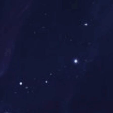
2、科学训练与系统管理
为了实现新的速度纪录，北京羽毛球队进行了系
心理学理论，对每位队员制定个性化训练计划。
中的表现，使得他们不仅具备出色的身体素质，
此外，球队还注重营养管理与恢复训练。在紧张
运动员保持最佳竞技状态的重要环节。专业营养
摄取足够且均衡的营养，从而支持高强度训练后
这种全面且系统性的管理，不仅提升了队伍整体
互相支持，共同进步，使得整个团队形成一种积
我的重要动力。
3、团队合作与精神文化
北京羽毛球队之所以能够再创辉煌，与其强调团