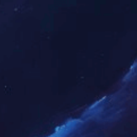
统化的科学训练。他们采用先进的生理学和
这种针对性的训练大大提高了队员们在比赛
还拥有坚韧不拔的心理素质。
激烈的赛季中，合理膳食与充分休息是保证
师为每位运动员定制饮食计划，以确保他们
的迅速恢复。
实力，同时也增强了团队凝聚力。队员之间
极向上的氛围，这也是推动他们不断突破自
队合作密不可分。在这支团队中，每位成员