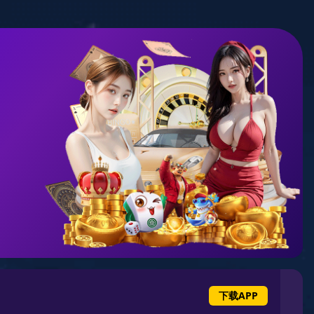
体育
下载App
公司简介
权威体育数据平
包括NBA、英超、欧洲杯、
信赖。