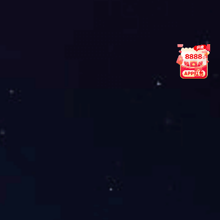
发展，为中国乃至世界范围内推广和普及羽
能激励更多年轻人参与到体育活动中来，共
下一篇：
重庆滑板队荣登滑板意识排行榜第