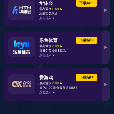
2026-06-12 17:54
31 次阅读
西甲第21轮完整赛程与争夺形势分析
西甲联赛第21轮即将拉开战幕，本赛季的争冠格局与
保级形势在赛程过半后愈发清晰。皇家马德里凭借稳
定发挥占据榜首，巴塞罗那与赫罗纳紧随其后形成三
足鼎立，中游球队争夺欧战席位的竞争日趋白热化，
而保级区四支球队积分差距仅有两分，每场比赛都可
能改写命运。本轮焦点战包含马德里德比、塞维利亚
与赫塔菲的攻防博弈，以及比利亚雷亚尔与皇家贝蒂
斯的欧战资格卡位战。战术层面，高位逼抢与快速反