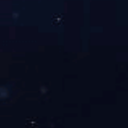
广州乒乓球队以57分
羽毛球速度新纪录北
全
稳居杯赛积分
京羽毛球队再
各
2026-07-21
2026-06-12
2
推荐网站
联系我们