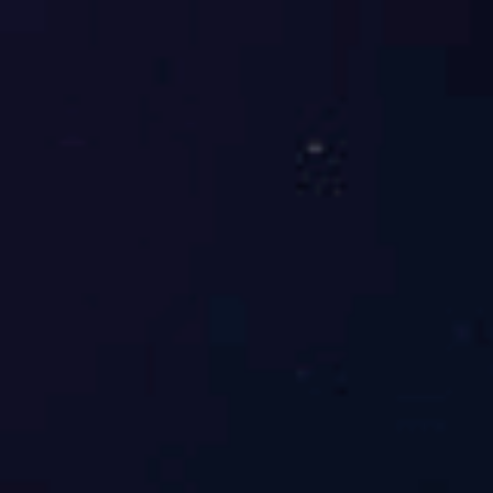
伤病潮应对以及冬窗新援融入速度，这些变量因素在
冲刺阶段的作用愈发凸显，西甲的战术多样性与竞争
开放性在本轮赛事中得到充分展现。
上一篇：
曼联与拜仁历史交锋回顾及战绩分…
下一篇：
羽毛球速度新纪录北京羽毛球队再
热门推荐