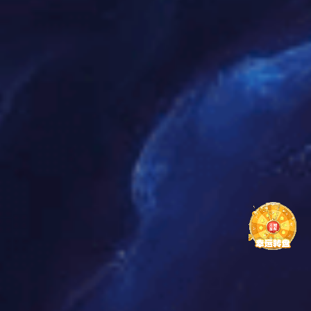
塞尔塔客场挑战毕尔巴鄂竞技面临严峻考验。阿斯帕
斯的经验与拉尔森的冲击力需突破西班牙国脚维维安
的拦截，主队尼科·威廉姆斯的速度将冲击塞尔塔老化
的后防线。贝加因伤缺阵导致的中场创造力缺失，可
能迫使塞尔塔采用更保守的战术争取平局。
加的斯主场迎战奥萨苏纳的保级对冲战充满变数。主
队需要利用鲁文·阿尔卡拉斯的前插能力制造杀机，奥
萨苏纳则依赖布季米尔的支点作用展开进攻。两队近
三场交锋均出现红牌的情况，提示本场比赛的身体对
抗强度与裁判尺度可能成为关键因素。
欧战资格卡位赛
皇家贝蒂斯与巴塞罗那的强强对话牵动欧战格局。贝
蒂斯若取胜将缩小与前四差距，其双后腰体系需切断