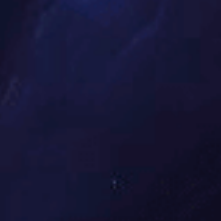
巴萨中场与莱万的连线。客队坎塞洛的边路内收战术
可能遭遇米兰达的贴身盯防，比赛节奏控制与攻防转
换效率将成为决定因素。哈维的临场调整能力面临严
峻考验。
瓦伦西亚与拉斯帕尔马斯的遭遇战充满技术流元素。
主队杜罗的支点作用与佩佩卢的后插上构成进攻主
线，客队罗德里格斯与莫莱罗的短传渗透将考验瓦伦
西亚中场拦截硬度。两队门将马马尔达什维利与瓦莱
斯的扑救成功率对比，可能成为打破均势的重要砝
码。
皇家社会与比利亚雷亚尔的强强对话涉及欧联资格归
属。久保建英的突破能力遭遇费梅尼亚的防守经验，
索尔洛特的高空优势直面保·托雷斯的正面防守。两队