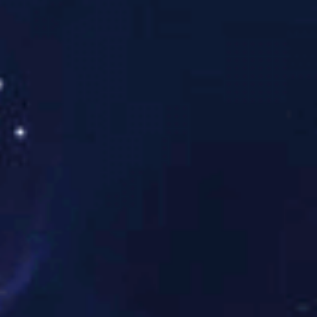
击的碰撞将成为多场对决的主旋律，伤病潮与非洲杯
抽调则给部分球队带来阵容隐患。本文将围绕积分榜
争夺、关键对决分析、战术风格碰撞、保级压力加剧
四大维度，深度解析本轮赛事对联赛格局的潜在影
响。
积分榜前三名争夺
皇家马德里本轮主场迎战阿尔梅里亚，看似强弱分明
的对决暗藏变数。贝林厄姆的伤愈回归将提升中场创
造力，但卡马文加与阿拉巴的缺阵削弱了左路攻防。
阿尔梅里亚虽排名垫底，但新帅加里塔诺上任后已取
得两连平，其五后卫体系对皇马边路传中战术形成克
制。安切洛蒂可能调整进攻重心，通过巴尔韦德与罗
德里戈的肋部穿插破解密集防守。