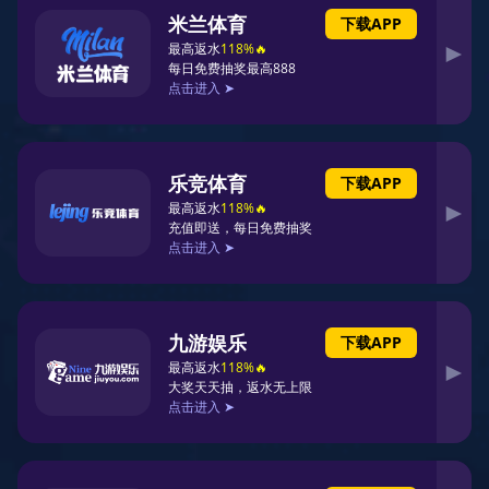
首页
/
体育头条
/ 正文