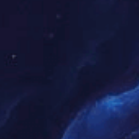
主力球员的伤缺时间与赛程强度高度相关。瓦伦西亚
在2021年10月遭遇七名主力伤病，恰逢对阵塞维利
亚、马竞的魔鬼赛程，导致四连败后跌入降级区。医
疗团队恢复周期与赛程安排的匹配度，成为保级球队
的重要生存技能。
冬歇期前的伤病潮具有放大效应。比利亚雷亚尔在
2022年12月损失进攻核心莫雷诺后，整个进攻体系陷
入瘫痪，半程进球数骤降30%。这种核心球员的长期
缺阵，迫使球队在冬窗进行高风险引援，进而影响赛
季后半程的财务平衡。
替补阵容的轮换质量决定伤病影响程度。皇家社会在
2023年三线作战时，通过科学的轮换政策保持联赛前
四排名。其医疗团队根据赛程密度调整训练强度，使