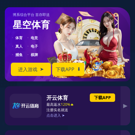
立即注册
AG九游会
官网 · 权威
体育数据平台
AG九游会 OFFICIAL WEBSITE
自2022年创立以来，
AG九游会
致力于为用户提供包括
NBA、英超、欧洲杯、LPL在内的热门赛事直播与数据
服务，广受用户信赖。
立即下载AG九游会APP