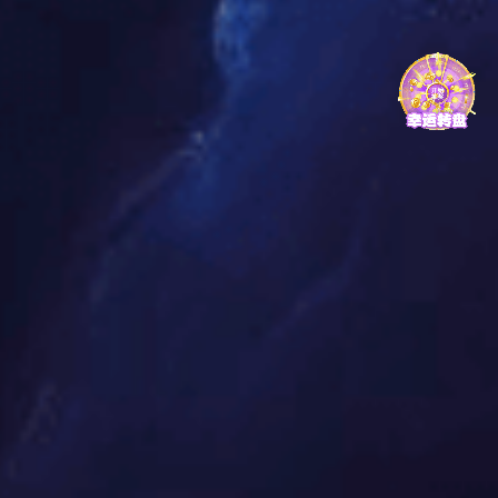
肌肉伤病发生率降低40%，验证了主动适应赛程的重
要性。
特殊事件重置赛程
疫情导致的赛程压缩产生深远影响。2020年西甲复赛
后，皇马在37天内完成11场比赛，依靠深厚的阵容轮
换反超巴萨夺冠。这种极端赛程考验着球队的体能分
配能力，也改变了传统强队的备战模式。
天气因素引发的赛程调整不容忽视。2021年暴雪导致
马竞与毕尔巴鄂的比赛延期，这场补赛被安排在欧冠
淘汰赛前夕进行，直接造成马竞双线溃败。此类突发
事件往往打破球队的节奏规划，产生难以预估的积分
波动。