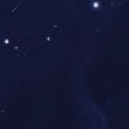
回合德比失利后，后续三场比赛仅取得1胜，暴露出
心态调整的隐患。
赛程编排顺序对强队同样关键。如果豪门球队在欧冠
淘汰赛前后需要连续对阵联赛劲旅，其战略取舍将直
接影响积分榜。2020年马竞在欧冠出局后，将全部精
力投入联赛，最终完成对皇马的反超夺冠，这种赛程
重心转移成为赛季转折的重要推手。
保级球队爆冷强队的比赛具有涟漪效应。当弱旅在关
键阶段阻击争冠球队时，可能引发争冠集团的连锁反
应。2019年莱加内斯击败巴萨后，不仅让自己脱离降
级区，更导致巴萨领先优势缩水，间接帮助皇马重燃
争冠希望。
伤病周期牵动排名