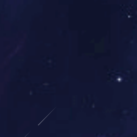
尔巴鄂竞技曾在1月份连续对阵皇马、马竞和巴萨，
三连败后距离降级区仅差4分。这种高强度赛段的安
排，往往迫使球队在转会窗采取紧急引援策略。
欧战资格的争夺同样受制于赛程密度。塞维利亚在
2021年欧联杯淘汰赛阶段，因国内赛程被迫调整，出
现连续三个客场作战的特殊情况。这种非常规赛程打
乱训练周期，最终导致球队联赛排名跌出欧战区。
强强对话重构格局
国家德比和马德里德比的结果往往具有杠杆效应。
2016-17赛季皇马在诺坎普绝平巴萨，这场平局使得
西甲争冠悬念延续到最后三轮。强强对话不仅关乎6
分得失，更会影响争冠集团的心理态势。当巴萨在次