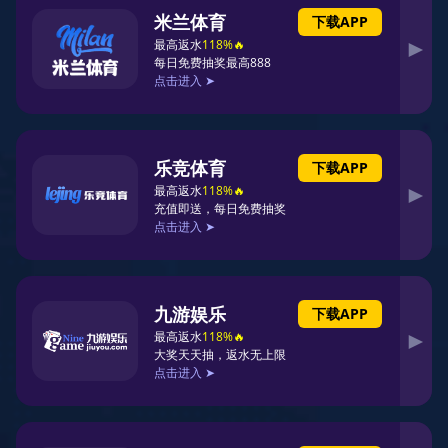
首页
/
体育头条
/ 正文