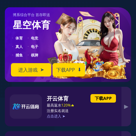
立即注册
AG九游会
官网 · 权威
体育数据平台
AG九游会 OFFICIAL WEBSITE
自2022年创立以来，
AG九游会
致力于为用户提供包括
NBA、英超、欧洲杯、LPL在内的热门赛事直播与数据
服务，广受用户信赖。
立即下载AG九游会APP