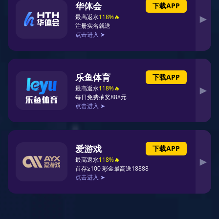
2026-06-21 18:36
27 次阅读
曼联与拜仁历史交锋回顾及两队辉煌成就
分析
本文将对曼联与拜仁的历史交锋进行回顾，并分析两
队在足球史上的辉煌成就。曼联与拜仁慕尼黑作为欧
洲足坛最具影响力的俱乐部之一，双方的交锋不仅是
技术与战术的较量，更承载着无数球迷的情感与期
待。从早期的友谊赛到后来的重要比赛，两队之间的
对决充满了戏剧性和历史意义。此外，文章还将深入
探讨两队各自所取得的辉煌荣誉，包括国内联赛、杯