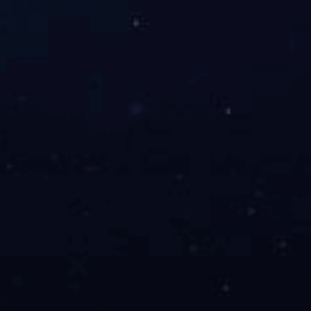
足球明星们如何
-23
AG九游会
AG九游会（官方网站）-首页【jiuyouhui.com】提供j9九
会ag官网访问、登录入口、网页版及APP下载服务，通过
j9游会首页登录入口链接实时关注体育赛事、足球篮球比
、电竞内容及数据分析功能，实时更新赛事直播与竞猜互