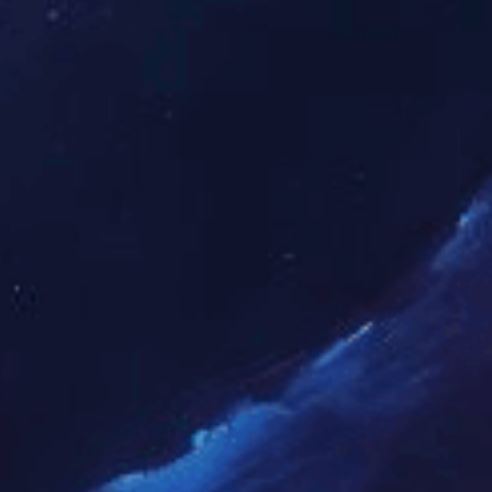
力。他们经常参与各类全国性赛事，并取得
更得益于教练组严格的训练安排和科学的数
用对手漏洞，从而实现逆转或扩大领先优
的挑战。尽管他们具备一定实力，但仍需提
中，由于紧张情绪导致发挥失常，这成为制
训练，提高选手在重大赛事中的稳定性，是
球队都展示出了一定程度上的适应能力。他
这为他们争取佳绩提供了有力支持。不过，
性的训练。