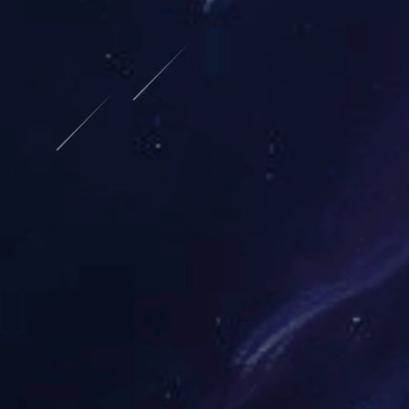
上海网球队进攻策略解析及
其在网球赛事中的表现分析