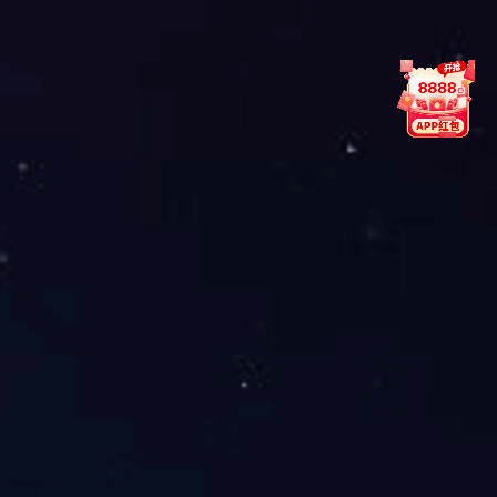
统化的发展路线，同时积极吸收新理念、新
级别赛事贡献更精彩、更激烈的信息内容！
下一篇：
从零起步到冠军：和平精英比赛全方