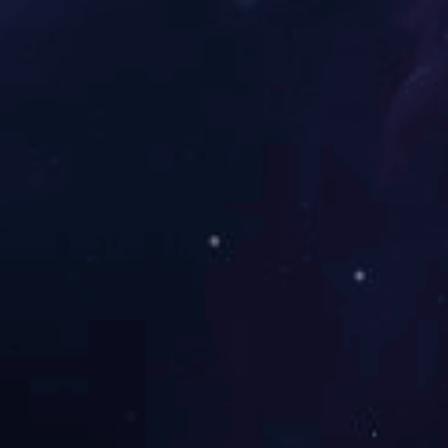
上一篇：
英超球队降级后最低级别联赛及其…
热门推荐