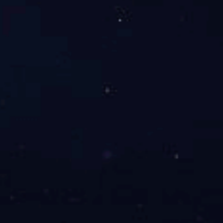
队在全国排球耐
-29