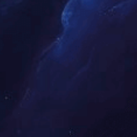
赛事影响力分析
转播收益差距塑造不同备战条件，英超球队欧战单
势转化为更优质的训练设施和医疗团队，曼城在
舱。但荷甲球队凭借成熟的球探体系，总能以较
球迷文化对比赛氛围产生深远影响，费耶诺德主
声浪最高达到112分贝。英超球队远征荷兰时普遍
更衣室通道安装隔音板的举措引发热议。这种主
高27%。
商业开发程度差异带来隐性影响，英超球队在荷
兰的8倍。这种商业势能不仅增强俱乐部财力，更
过会员制保持的社区归属感，正在成为对抗资本
总结：