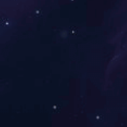
上一篇：
专访杨芳：深入探讨英雄联盟成功背…