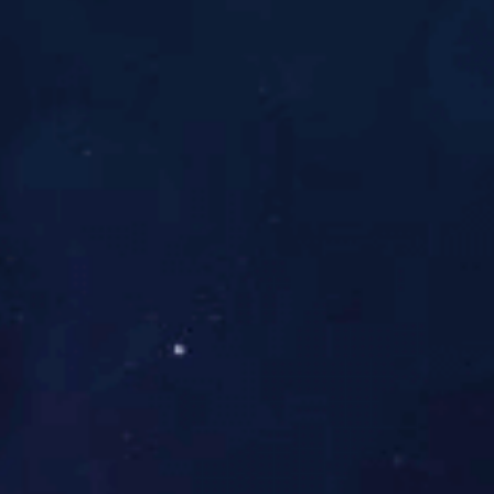
达到63%，其中欧冠赛场优势更为明显。
两回合总比分7-2展现出碾压性优势。曼联在
交手仅取得1胜2平。值得注意的是荷甲球
年欧协联主场2-1逆转热刺的比赛堪称经
在赛季中段欧战表现更为突出。这与其联赛
欧战。而英超球队受密集赛程影响，往往在
二月欧冠淘汰赛阶段意外负于阿尔克马尔。这
。
斯青年近三年在欧青冠联赛中三次击败切尔
种新生代球员的对抗或许预示着未来成年队