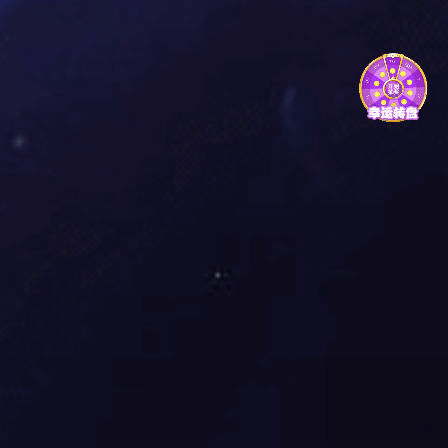
场收入约为荷甲球队的3.5倍。这种经济优
欧冠客战埃因霍温时甚至携带了专属高压氧
低成本组建竞争力阵容。
场德奎普球场被称为「钢铁堡垒」，其助威
需要适应这种高压环境，热刺2021年在此
场优势在数据上体现为荷甲球队主场胜率提
兰比赛的周边商品销售额是荷甲球队在英格
在心理层面建立品牌优势。但阿贾克斯通
足球的重要模式。