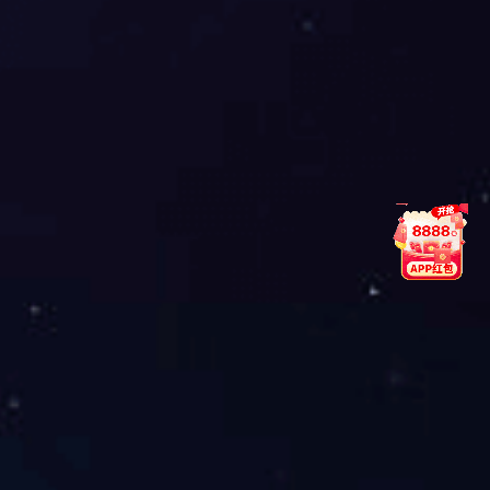
术、个体与体系的多元碰撞。历史数据揭示
借战术创新和青训底蕴屡屡制造惊喜。两种
暴露出不同联赛生态的固有局限。
超球队需要汲取荷兰足球的战术精髓，荷甲
种跨联赛的竞争与借鉴，终将推动欧洲足球
经典对决。
下一篇：
成都网球队在世界杯中的耐力表现