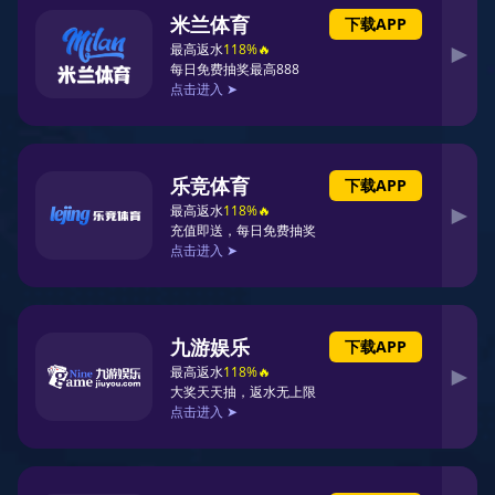
首页
/
体育头条
/ 正文