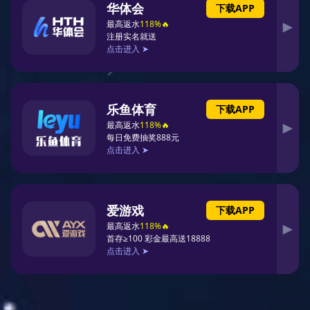
2026-06-10 21:38
32 次阅读
王者荣耀技术排行榜最新出炉RNG战队强
势领跑前十名解析
《王者荣耀》作为一款风靡全国的手机游戏，不仅拥
有庞大的玩家基础，还通过各种赛事和排行榜吸引了
众多关注。近期，技术排行榜最新出炉，其中RNG战
队凭借出色的表现强势领跑前十名。在本文中，我们
将从多个角度对这一现象进行分析，包括RNG战队的
技术特点、其他战队的表现、影响排行榜变化的因
素，以及未来发展的趋势。这不仅是对当前电竞环境