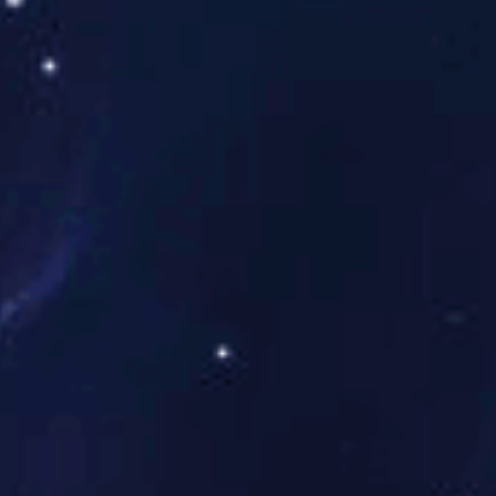
的一次深刻剖析，也为广大玩家提供了参考和借鉴。
希望能够通过本篇文章，让大家更好地理解《王者荣
耀》的竞技魅力与战略意义。
1、RNG战队技术特点
RNG战队近年来在《王者荣耀》中的表现可圈可点，
其成功背后离不开团队成员卓越的个人技术。每位选
手都具备极高的操作水平，无论是在团战中的配合还
是在单打独斗时的反应速度，都展现出了顶尖水准。
尤其是在关键时刻，他们能够迅速做出决策，为团队
创造有利局面。
除了个人能力，RNG战队还注重团队配合。他们在比
赛中总能保持默契，相互之间的信息传递流畅，利用
地图资源进行有效控制。这种高度协调性让他们在面