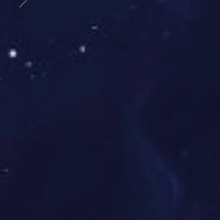
变的打法和充满激情的新生代选手，在赛季初期便取
得了令人瞩目的成绩。这些战队虽然尚未稳定地跻身
前十名行列，但他们的发展潜力不可小觑，有可能成
为未来争冠的重要竞争者。
各个战队之间实力差距正在逐步缩小，这给整个联盟
带来了更多的不确定性，同时也推动了比赛质量和观
赏性的提升。观众们期待着看到更多精彩纷呈的对
决，而这正是《王者荣耀》不断吸引人心的重要原因
之一。
3、影响排行榜变化因素
影响技术排行榜变化的因素众多，其中最显著的是选
手状态和赛季调整。在不同时间段，选手心理状态会
受到外界压力或内部竞争等多重因素影响，当某位核