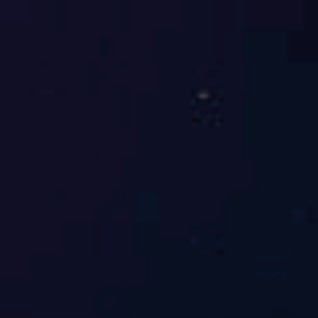
临，或是天才射手的横空出世。但可以肯定的是，每
项新纪录的诞生都将引发我们对足球本质的新思考，
这正是绿茵场上数字魅力的终极体现。
上一篇：
西安攀岩队在极限运动联赛中的个…
下一篇：
西藏能否迎来自己的CBA球队 地域
热门推荐