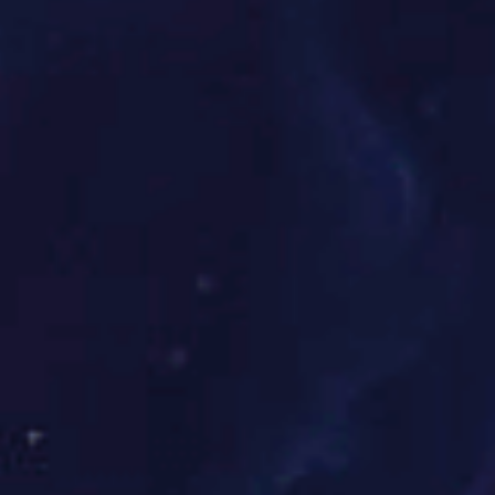
西甲引入门线技术、VAR系统，减少了误判导致的进
球损失。赛事转播分成改革使中小球队更具竞争力，
中下游球队不再一味死守，比赛开放性增加。这些因
素共同构成了现代射手破纪录的客观条件，使萨拉的
远古纪录最终成为历史注脚。
3、战术体系的支撑
瓜迪奥拉的tiki-taka体系为梅西破纪录提供了战术温
床。巴萨极致的中场控制将比赛长期压制在对方半
场，创造出大量进攻回合。伪九号战术解放了梅西的
位置束缚，使其可以自由游弋在防线空隙。哈维、伊
涅斯塔的输送体系，将进球转化效率提升到机械精密
的程度，这是萨拉时代难以想象的战术支持。
C罗的纪录则彰显了皇马体系的另一种智慧。穆里尼