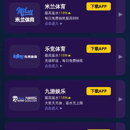
首页
/
体育头条
/ 正文