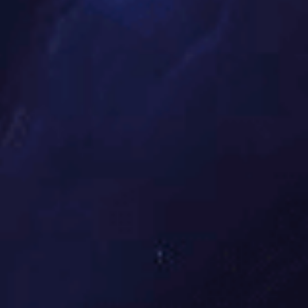
50球纪录产生于皇马巴萨"西超双雄"垄断时期，中小
球队实力断层导致虐菜进球增多。而萨拉时代的联赛
竞争更为均衡，毕尔巴鄂竞技并非绝对豪门，其进球
分布更具含金量。这种争论实质反映了不同时代联赛
结构的差异。
判罚尺度变化也成为争议焦点。现代足球对犯规的严
格判罚保护了技术型球员，普约尔式的强硬防守逐渐
消失。萨拉时代后卫可以做出如今视为红牌的动作，
而梅西们面对的是更文明的防守对抗。这种规则演进
对进球数的影响，使跨时代比较变得复杂而微妙。
数据统计方式的演进同样值得关注。萨拉时代尚未建
立系统的数据采集体系，部分进球存在统计争议。而
现代足球的每个进球都有多角度视频佐证，C罗的48