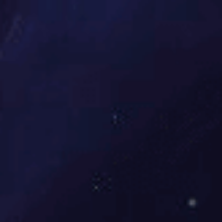
此外，加强国际交流也是未来的重要战略之一。通过
参加国际赛事或邀请国外强队来沪交流，可以让本土
选手学习到先进技战术，并开阔视野，提高自身水
平。在全球化背景下，这类交流将愈发显得重要。
最后，在可持续发展方面，要树立环保意识，将绿色
理念融入到日常运营中，比如推行低碳出行、使用环
保材料等，这不仅符合现代社会责任要求，更能树立
良好形象，有利于吸引更多赞助商关注。因此，从多
方面入手，使得自身发展既具前瞻性，又体现责任
感，是未来成功之道。
总结：
综上所述，“上海羽毛球队整体压制革新探索与发展之
路”是一条充满挑战但又富有希望的发展道路。在不断