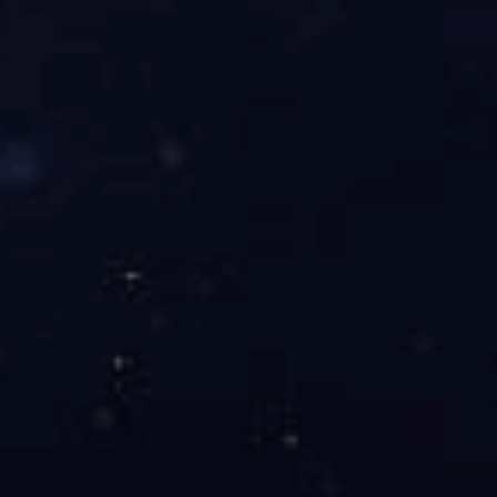
2026-06-16
2026-06-25
2
推荐网站
联系我们
地址
support@bangpuco.com
AG九游会
AG九游会（官方网站）-首页【jiuyouhui.com】提供j9九游会ag官