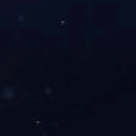
全球足球明星名字全
成都街舞队运营策略
攀
解析从梅西到
深度分析与成
话
2026-07-28
2026-07-02
2
推荐网站
联系我们
地址
support@bangpuco.com