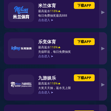
首页
/
体育头条
/ 正文