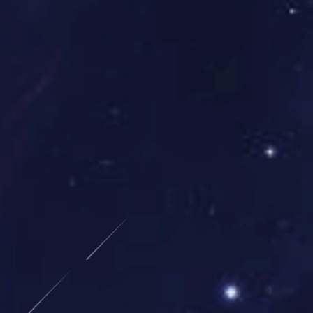
合，根据对手的特点灵活调整策略。
此外，团队内还形成了一种积极向上的竞争文化。每
位运动员都希望通过努力超越其他队友，从而推动整
个团队不断进步。这种内部竞争不仅提高了个人表
现，也使得整个团队更具凝聚力和战斗力，从而在各
项赛事中屡屡获得佳绩。
2、教练团队的重要作用
教练团对于一个成功运动队伍的重要性不言而喻。杭
州乒乓球队拥有一支经验丰富且专业素养极高的教练
团队，他们不仅负责技术指导，还关心球员心理状态
与身体健康。在赛前准备阶段，教练会根据对手情况
进行详细分析，为运动员制定针对性的比赛策略。