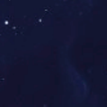
教练与球员之间建立起了良好的沟通机制，使得双方
能够有效交流。无论是技术细节还是心理调适，教练
都会给予及时反馈，让球员们感受到来自于教练的信
任与支持。此外，他们还注重培养年轻球员，通过系
统化训练帮助他们快速成长，这也是球队持续保持竞
争力的重要原因之一。
同时，面对压力较大的国际大赛时，教练也扮演着稳
定军心的角色。他们通过丰富的经验引导球员保持冷
静，与此同时激发他们潜能，使得运动员们能够在关
键时刻爆发出最强实力。这种专业指导无疑是杭州市
乒乓球队能够在洲际杯上取得优异成绩的重要保障。
3、个人能力与竞技表现
除了团队合作和教练指导外，每位运动员自身能力的