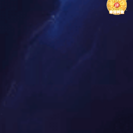
总能找到最佳解决方案，从而赢得胜利并收获积分。
4、未来发展与影响
杭州乒乓球队在洲际杯积分榜上的优异成绩，不仅展
示了当前实力，更为未来的发展奠定了基础。这次荣
誉提升了队伍士气，加强了大家继续拼搏向前的决
心。接下来，他们将把这股劲头延续到后续的一系列
比赛中，以期获得更多佳绩。
此外，此次成功还可能吸引更多年轻人参与到这项体
育项目中来。随着越来越多的人关注并参与到棒球活
动中，有望为国家培养出更多优秀人才，为中国乃至
世界范围内推广这项传统体育项目做出贡献。同时，
也促使相关部门加大投入力度，不断完善设施建设，
提高整体竞赛水平。